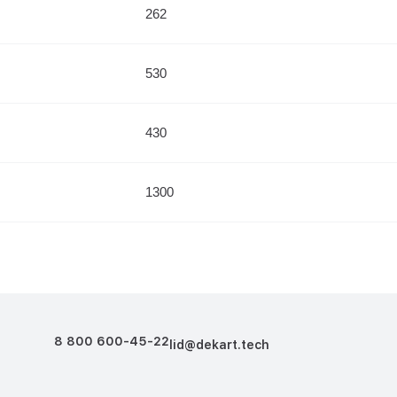
262
530
430
1300
8 800 600-45-22
lid@dekart.tech