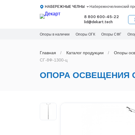
НАБЕРЕЖНЫЕ ЧЕЛНЫ
Набережночелнинский про
8 800 600-45-22
lid@dekart.tech
Опоры в наличии
Опоры ОГК
Опоры СФГ
Опо
Главная
Каталог продукции
Oпоры oс
СГ-8Ф-1300-ц
ОПОРА ОСВЕЩЕНИЯ С