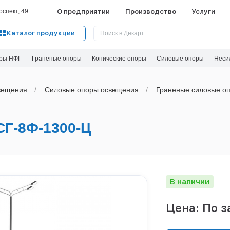
спект, 49
О предприятии
Производство
Услуги
Каталог продукции
ры НФГ
Граненые опоры
Конические опоры
Силовые опоры
Неси
вeщения
Силовые опоры освещения
Граненые силовые оп
Г-8Ф-1300-Ц
В наличии
Цена: По з