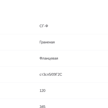
СГ-Ф
Граненая
Фланцевая
ст3сп5/09Г2С
120
345