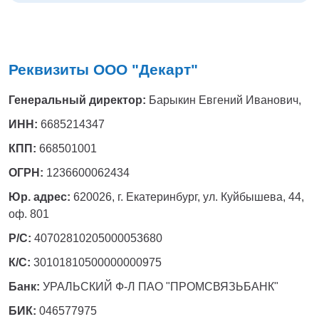
Тверь
Тольятти
Тула
Тюмень
Реквизиты ООО "Декарт"
Уфа
Хабаровск
Генеральный директор:
Барыкин Евгений Иванович,
Чебоксары
Челябинск
ИНН:
6685214347
Череповец
КПП:
668501001
Чита
ОГРН:
1236600062434
Ярославль
Юр. адрес:
620026, г. Екатеринбург, ул. Куйбышева, 44,
оф. 801
Р/С:
40702810205000053680
К/С:
30101810500000000975
Банк:
УРАЛЬСКИЙ Ф-Л ПАО "ПРОМСВЯЗЬБАНК"
БИК:
046577975