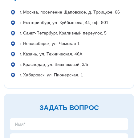
Кронштейны
Воронеж
Опоры контактной сети
Донецк
г. Москва, поселение Щаповское, д. Троицкое, 66
Винтовые сваи
Екатеринбург
г. Екатеринбург, ул. Куйбышева, 44, оф. 801
Рамные опоры для дорожных знаков
Ижевск
Цоколи
г. Санкт-Петербург, Крапивный переулок, 5
Иркутск
Казань
г. Новосибирск, ул. Чемская 1
Кемерово
г. Казань, ул. Техническая, 46А
Киров
Краснодар
г. Краснодар, ул. Вишняковой, 3/5
Красноярск
г. Хабаровск, ул. Пионерская, 1
Курск
Липецк
Луганск
Мариуполь
ЗАДАТЬ ВОПРОС
Москва
Мурманск
Набережные Челны
Нефтеюганск
Нижневартовск