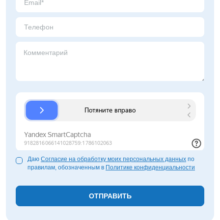
Нижнекамск
Нижний Новгород
Новосибирск
Норильск
Омск
Оренбург
Пермь
Петрозаводск
Ростов на Дону
Рязань
Самара
Санкт-Петербург
Саранск
Даю
Согласие на обработку моих персональных данных
по
Саратов
правилам, обозначенным в
Политике конфиденциальности
Севастополь
Симферополь
Сочи
Сургут