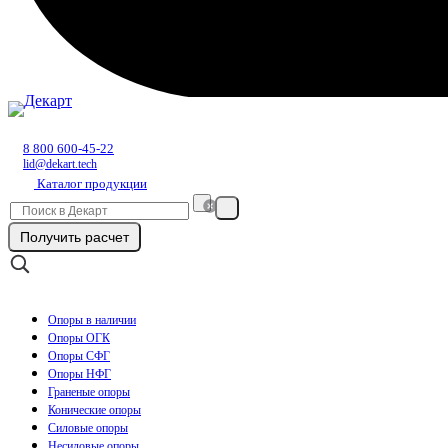
8 800 600-45-22
lid@dekart.tech
Каталог продукции
Получить расчет
Опоры в наличии
Опоры ОГК
Опоры СФГ
Опоры НФГ
Граненые опоры
Конические опоры
Силовые опоры
Несиловые опоры