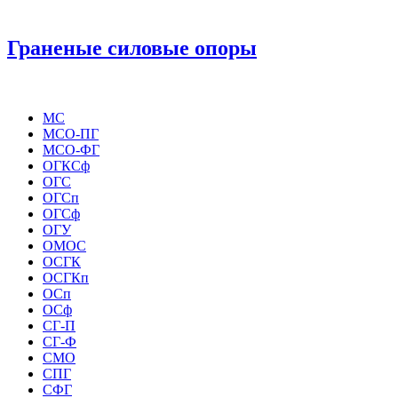
Граненые силовые опоры
МС
МСО-ПГ
МСО-ФГ
ОГКСф
ОГС
ОГСп
ОГСф
ОГУ
ОМОС
ОСГК
ОСГКп
ОСп
ОСф
СГ-П
СГ-Ф
СМО
СПГ
СФГ