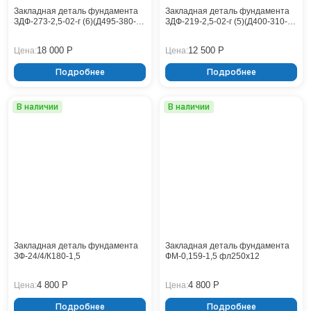
Кронштейны
Воронеж
Закладная деталь фундамента
Закладная деталь фундамента
ЗДФ-273-2,5-02-г (6)(Д495-380-
ЗДФ-219-2,5-02-г (5)(Д400-310-
Опоры контактной сети
Донецк
М30х8-16)
М24х8-14)
Винтовые сваи
Екатеринбург
18 000 Р
12 500 Р
Цена:
Цена:
Рамные опоры для дорожных знаков
Ижевск
Подробнее
Подробнее
Цоколи
Иркутск
Казань
В наличии
В наличии
Кемерово
Киров
Краснодар
Красноярск
Курск
Липецк
Луганск
Мариуполь
Москва
Закладная деталь фундамента
Закладная деталь фундамента
ЗФ-24/4/К180-1,5
ФМ-0,159-1,5 фл250x12
Мурманск
Набережные Челны
4 800 Р
4 800 Р
Цена:
Цена:
Нефтеюганск
Подробнее
Подробнее
Нижневартовск