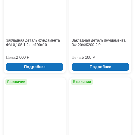
Тверь
Тольятти
Тула
Тюмень
Уфа
Хабаровск
Закладная деталь фундамента
Закладная деталь фундамента
Чебоксары
ФМ-0,108-1,2 фл190x10
ЗФ-20/4/К200-2,0
Челябинск
2 000 Р
6 100 Р
Цена:
Цена:
Череповец
Чита
Подробнее
Подробнее
Ярославль
В наличии
В наличии