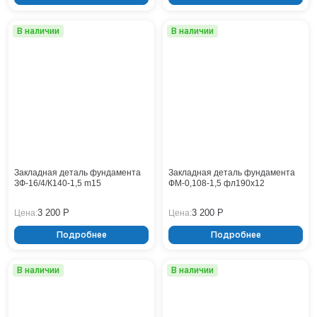
Нижнекамск
Нижний Новгород
В наличии
В наличии
Новосибирск
Норильск
Омск
Оренбург
Пермь
Петрозаводск
Ростов на Дону
Рязань
Закладная деталь фундамента
Закладная деталь фундамента
ЗФ-16/4/К140-1,5 m15
Самара
ФМ-0,108-1,5 фл190x12
Санкт-Петербург
3 200 Р
3 200 Р
Цена:
Цена:
Саранск
Саратов
Подробнее
Подробнее
Севастополь
Симферополь
В наличии
В наличии
Сочи
Сургут