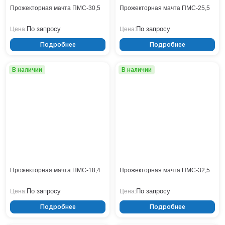
Кронштейны
Воронеж
Прожекторная мачта ПМС-30,5
Прожекторная мачта ПМС-25,5
Опоры контактной сети
Донецк
По запросу
Винтовые сваи
По запросу
Цена:
Цена:
Екатеринбург
Рамные опоры для дорожных знаков
Ижевск
Подробнее
Подробнее
Цоколи
Иркутск
Казань
В наличии
В наличии
Кемерово
Киров
Краснодар
Красноярск
Курск
Липецк
Луганск
Мариуполь
Прожекторная мачта ПМС-18,4
Прожекторная мачта ПМС-32,5
Москва
Мурманск
По запросу
По запросу
Цена:
Цена:
Набережные Челны
Подробнее
Подробнее
Нефтеюганск
Нижневартовск