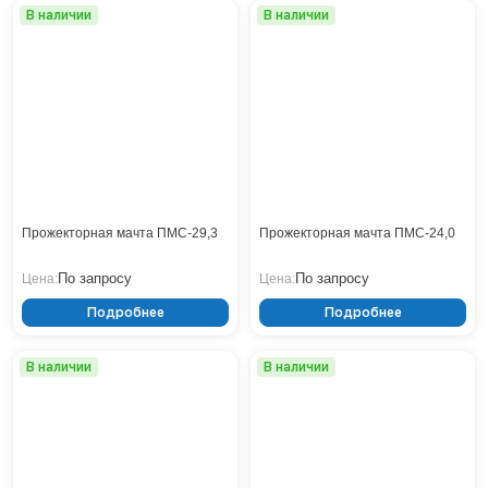
В наличии
В наличии
Нижнекамск
Нижний Новгород
Новосибирск
Норильск
Омск
Оренбург
Пермь
Петрозаводск
Ростов на Дону
Прожекторная мачта ПМС-29,3
Прожекторная мачта ПМС-24,0
Рязань
По запросу
По запросу
Цена:
Цена:
Самара
Санкт-Петербург
Подробнее
Подробнее
Саранск
Саратов
В наличии
В наличии
Севастополь
Симферополь
Сочи
Сургут