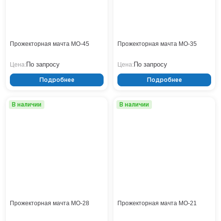
Тверь
Тольятти
Тула
Тюмень
Прожекторная мачта МО-45
Прожекторная мачта МО-35
Уфа
Хабаровск
По запросу
По запросу
Цена:
Цена:
Чебоксары
Подробнее
Подробнее
Челябинск
Череповец
В наличии
В наличии
Чита
Ярославль
Прожекторная мачта МО-28
Прожекторная мачта МО-21