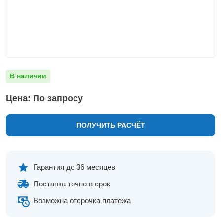
Нижнекамск
Нижний Новгород
Новосибирск
Норильск
Омск
Оренбург
В наличии
Пермь
Петрозаводск
Цена: По запросу
Ростов на Дону
Рязань
ПОЛУЧИТЬ РАСЧЁТ
Самара
Санкт-Петербург
Саранск
Саратов
Гарантия до 36 месяцев
Севастополь
Поставка точно в срок
Симферополь
Сочи
Возможна отсрочка платежа
Сургут