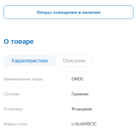
Тверь
Тольятти
Опоры освещения в наличии
Тула
Тюмень
Уфа
Хабаровск
О товаре
Чебоксары
Челябинск
Череповец
Характеристики
Описание
Чита
Ярославль
Наименование опоры
ОМОС
Сечение
Граненая
Установка
Фланцевая
Марка стали
ст3сп5/09Г2С