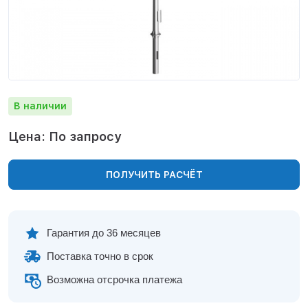
Нижнекамск
Нижний Новгород
Новосибирск
Норильск
Омск
Оренбург
В наличии
Пермь
Петрозаводск
Цена: По запросу
Ростов на Дону
Рязань
ПОЛУЧИТЬ РАСЧЁТ
Самара
Санкт-Петербург
Саранск
Саратов
Гарантия до 36 месяцев
Севастополь
Поставка точно в срок
Симферополь
Сочи
Возможна отсрочка платежа
Сургут