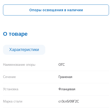
Тверь
Тольятти
Опоры освещения в наличии
Тула
Тюмень
Уфа
Хабаровск
О товаре
Чебоксары
Челябинск
Череповец
Характеристики
Чита
Ярославль
Наименование опоры
ОГС
Сечение
Граненая
Установка
Фланцевая
Марка стали
ст3сп5/09Г2С