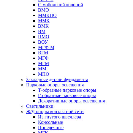
С мобильной короной
ВМО
ММКПО
ММК
ВМК
ВМ
ПМО
ВОУ
МГФ-М
ВГМ
МГФ
МГМ
ММ
МПО
Закладные детали фундамента
Парковые опоры освещения
Т-образные парковые опоры
Г-образные парковые опоры
Декоративные опоры освещения
Светильники
Ж/Д опоры контактной сети
Из гнутого швеллера
Консольные
Поперечные
МГК