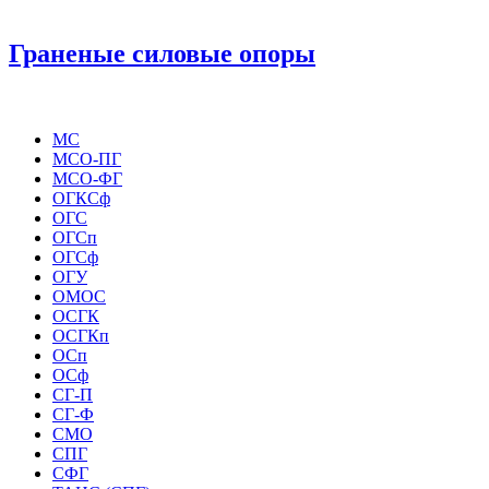
Граненые силовые опоры
МС
МСО-ПГ
МСО-ФГ
ОГКСф
ОГС
ОГСп
ОГСф
ОГУ
ОМОС
ОСГК
ОСГКп
ОСп
ОСф
СГ-П
СГ-Ф
СМО
СПГ
СФГ