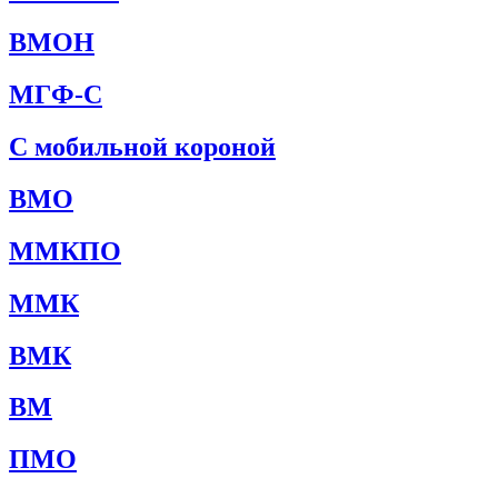
ВМОН
МГФ-С
С мобильной короной
ВМО
ММКПО
ММК
ВМК
ВМ
ПМО