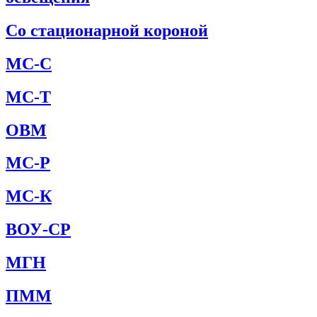
Со стационарной короной
МС-С
МС-Т
ОВМ
МС-Р
МС-К
ВОУ-СР
МГН
ПММ