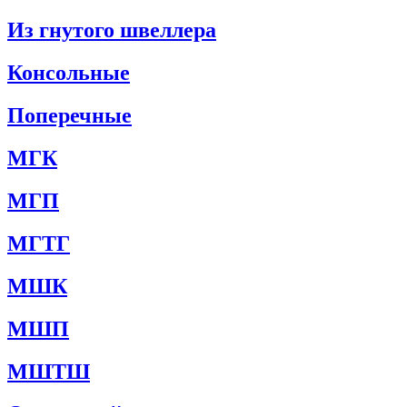
Из гнутого швеллера
Консольные
Поперечные
МГК
МГП
МГТГ
МШК
МШП
МШТШ