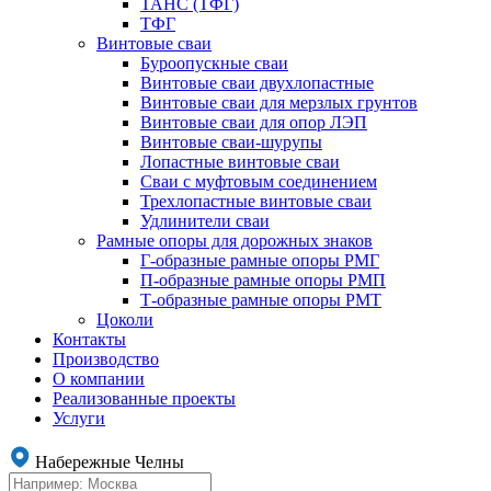
ТАНС (ТФГ)
ТФГ
Винтовые сваи
Буроопускные сваи
Винтовые сваи двухлопастные
Винтовые сваи для мерзлых грунтов
Винтовые сваи для опор ЛЭП
Винтовые сваи-шурупы
Лопастные винтовые сваи
Сваи с муфтовым соединением
Трехлопастные винтовые сваи
Удлинители сваи
Рамные опоры для дорожных знаков
Г-образные рамные опоры РМГ
П-образные рамные опоры РМП
Т-образные рамные опоры РМТ
Цоколи
Контакты
Производство
О компании
Реализованные проекты
Услуги
Набережные Челны