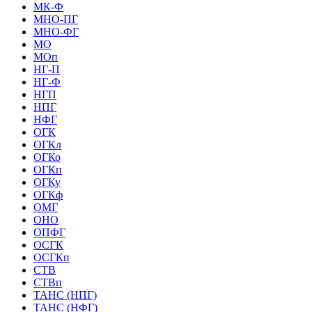
МК-Ф
МНО-ПГ
МНО-ФГ
МО
МОп
НГ-П
НГ-Ф
НГП
НПГ
НФГ
ОГК
ОГКл
ОГКо
ОГКп
ОГКу
ОГКф
ОМГ
ОНО
ОПФГ
ОСГК
ОСГКп
СТВ
СТВп
ТАНС (НПГ)
ТАНС (НФГ)