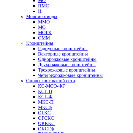
МО
ПМС
Н
Молниеотводы
ММО
МО
МОГК
ОММ
Кронштейны
Радиусные кронштейны
Векторные кронштейны
Однорожковые кронштейны
Двухрожковые кронштейны
Трехрожковые кронштейны
Четырехрожковые кронштейны
Опоры контактной сети
КС-МСО-ФГ
КСГ-П
КСГ-Ф
МКС-П
МКСф
ОГКС
ОГСКС
ОКККС
ОКСГф