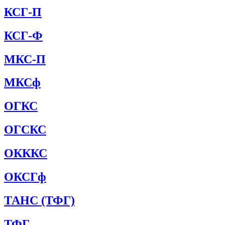
КСГ-П
КСГ-Ф
МКС-П
МКСф
ОГКС
ОГСКС
ОКККС
ОКСГф
ТАНС (ТФГ)
ТФГ