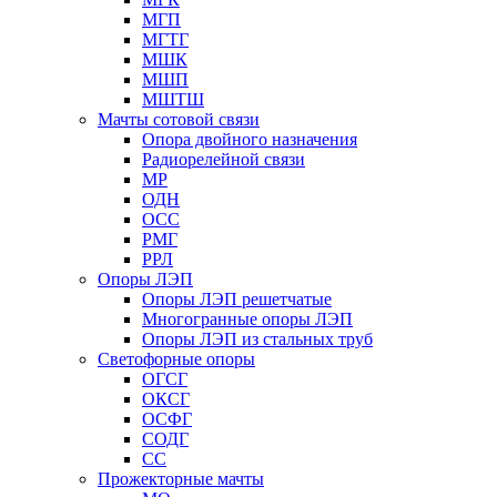
МГП
МГТГ
МШК
МШП
МШТШ
Мачты сотовой связи
Опора двойного назначения
Радиорелейной связи
МР
ОДН
ОСС
РМГ
РРЛ
Опоры ЛЭП
Опоры ЛЭП решетчатые
Многогранные опоры ЛЭП
Опоры ЛЭП из стальных труб
Светофорные опоры
ОГСГ
ОКСГ
ОСФГ
СОДГ
СС
Прожекторные мачты