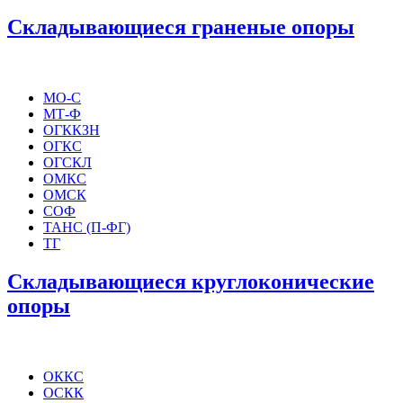
Складывающиеся граненые опоры
МО-С
МТ-Ф
ОГККЗН
ОГКС
ОГСКЛ
ОМКС
ОМСК
СОФ
ТАНС (П-ФГ)
ТГ
Складывающиеся круглоконические
опоры
ОККС
ОСКК