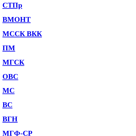
СТПр
ВМОНТ
МССК ВКК
ПМ
МГСК
ОВС
МС
ВС
ВГН
МГФ-СР