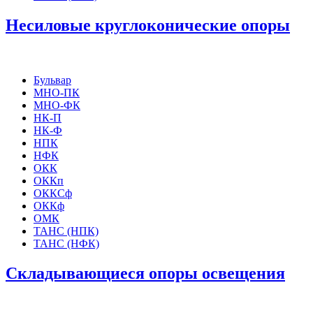
Несиловые круглоконические опоры
Бульвар
МНО-ПК
МНО-ФК
НК-П
НК-Ф
НПК
НФК
ОКК
ОККп
ОККСф
ОККф
ОМК
ТАНС (НПК)
ТАНС (НФК)
Складывающиеся опоры освещения