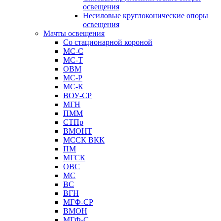
освещения
Несиловые круглоконические опоры
освещения
Мачты освещения
Со стационарной короной
МС-С
МС-Т
ОВМ
МС-Р
МС-К
ВОУ-СР
МГН
ПММ
СТПр
ВМОНТ
МССК ВКК
ПМ
МГСК
ОВС
МС
ВС
ВГН
МГФ-СР
ВМОН
МГФ-С