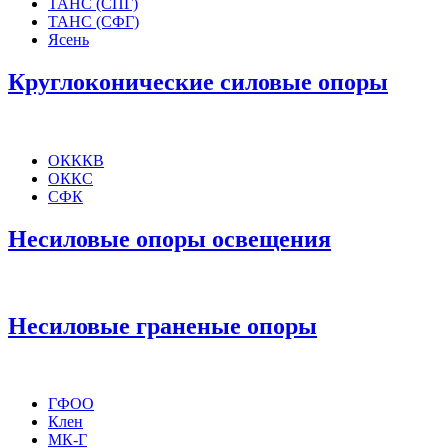
ТАНС (СПГ)
ТАНС (СФГ)
Ясень
Круглоконические силовые опоры
ОКККВ
ОККС
СФК
Несиловые опоры освещения
Несиловые граненые опоры
ГФОО
Клен
МК-Г