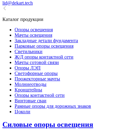
lid@dekart.tech
Каталог продукции
Oпоры oсвeщения
Мачты освещения
Закладные детали фундамента
Парковые опоры освещения
Светильники
Ж/Д опоры контактной сети
Мачты сотовой связи
Опоры ЛЭП
Светофорные опоры
Прожекторные мачты
Молниеотводы
Кронштейны
Опоры контактной сети
Винтовые сваи
Рамные опоры для дорожных знаков
Цоколи
Силовые опоры освещения