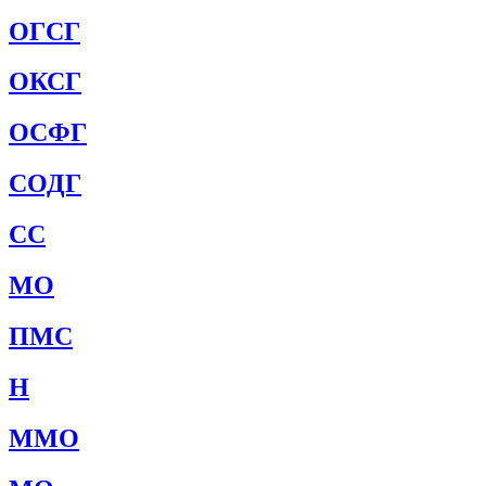
ОГСГ
ОКСГ
ОСФГ
СОДГ
СС
МО
ПМС
Н
ММО