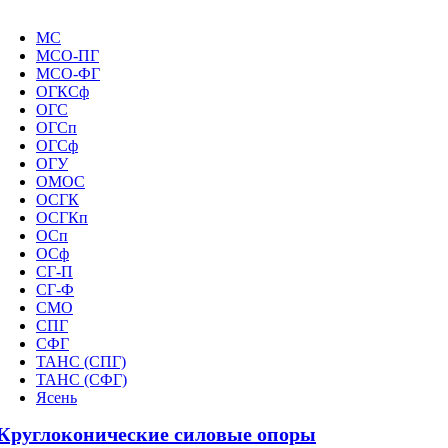
МС
МСО-ПГ
МСО-ФГ
ОГКСф
ОГС
ОГСп
ОГСф
ОГУ
ОМОС
ОСГК
ОСГКп
ОСп
ОСф
СГ-П
СГ-Ф
СМО
СПГ
СФГ
ТАНС (СПГ)
ТАНС (СФГ)
Ясень
Круглоконические силовые опоры