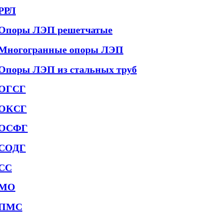
РРЛ
Опоры ЛЭП решетчатые
Многогранные опоры ЛЭП
Опоры ЛЭП из стальных труб
ОГСГ
ОКСГ
ОСФГ
СОДГ
СС
МО
ПМС