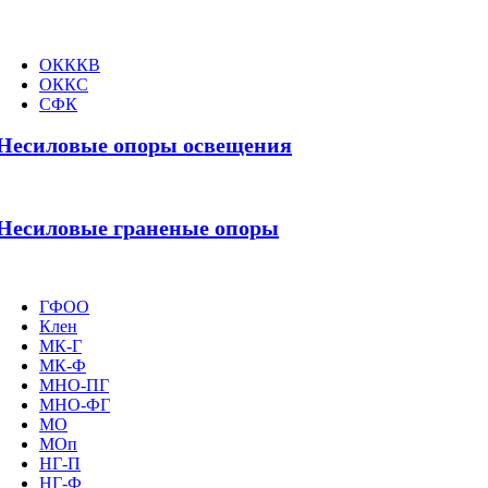
ОКККВ
ОККС
СФК
Несиловые опоры освещения
Несиловые граненые опоры
ГФОО
Клен
МК-Г
МК-Ф
МНО-ПГ
МНО-ФГ
МО
МОп
НГ-П
НГ-Ф