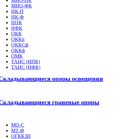
МНО-ПК
МНО-ФК
НК-П
НК-Ф
НПК
НФК
ОКК
ОККп
ОККСф
ОККф
ОМК
ТАНС (НПК)
ТАНС (НФК)
Складывающиеся опоры освещения
Складывающиеся граненые опоры
МО-С
МТ-Ф
ОГККЗН