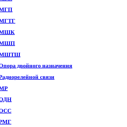
МГП
МГТГ
МШК
МШП
МШТШ
Опора двойного назначения
Радиорелейной связи
МР
ОДН
ОСС
РМГ