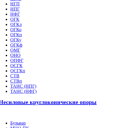
НГП
НПГ
НФГ
ОГК
ОГКл
ОГКо
ОГКп
ОГКу
ОГКф
ОМГ
ОНО
ОПФГ
ОСГК
ОСГКп
СТВ
СТВп
ТАНС (НПГ)
ТАНС (НФГ)
Несиловые круглоконические опоры
Бульвар