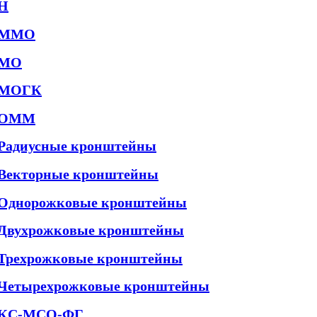
Н
ММО
МО
МОГК
ОММ
Радиусные кронштейны
Векторные кронштейны
Однорожковые кронштейны
Двухрожковые кронштейны
Трехрожковые кронштейны
Четырехрожковые кронштейны
КС-МСО-ФГ