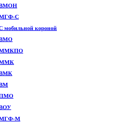
ВМОН
МГФ-С
С мобильной короной
ВМО
ММКПО
ММК
ВМК
ВМ
ПМО
ВОУ
МГФ-М