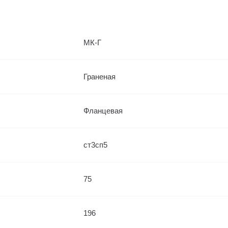
МК-Г
Граненая
Фланцевая
ст3сп5
75
196