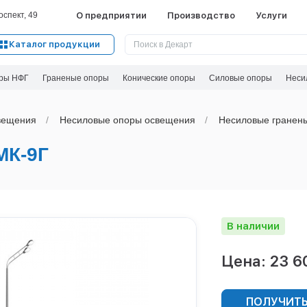
спект, 49
О предприятии
Производство
Услуги
Каталог продукции
ры НФГ
Граненые опоры
Конические опоры
Силовые опоры
Неси
вeщения
Несиловые опоры освещения
Несиловые гранен
К-9Г
В наличии
Цена: 23 6
ПОЛУЧИТЬ